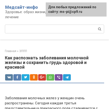
Перейти
Медсайт-инфо
Для любых предложений по
к
Здоровье: образ жизни, профилактика и
сайту: ms-pi@cp9.ru
контенту
лечение
Поиск:
Главная
»
ЗППП
Как распознать заболевания молочной
железы и сохранить грудь здоровой и
красивой
Заболевания молочных желез у женщин очень
распространены. Сегодня каждая третья
представительница прекрасного пола сталкивается с