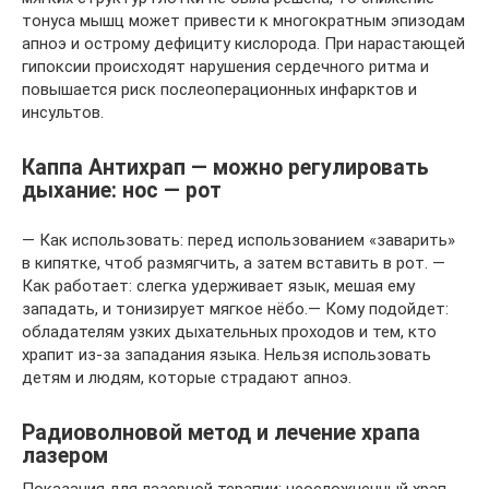
тонуса мышц может привести к многократным эпизодам
апноэ и острому дефициту кислорода. При нарастающей
гипоксии происходят нарушения сердечного ритма и
повышается риск послеоперационных инфарктов и
инсультов.
Каппа Антихрап — можно регулировать
дыхание: нос — рот
— Как использовать: перед использованием «заварить»
в кипятке, чтоб размягчить, а затем вставить в рот. —
Как работает: слегка удерживает язык, мешая ему
западать, и тонизирует мягкое нёбо.— Кому подойдет:
обладателям узких дыхательных проходов и тем, кто
храпит из-за западания языка. Нельзя использовать
детям и людям, которые страдают апноэ.
Радиоволновой метод и лечение храпа
лазером
Показания для лазерной терапии: неосложненный храп,