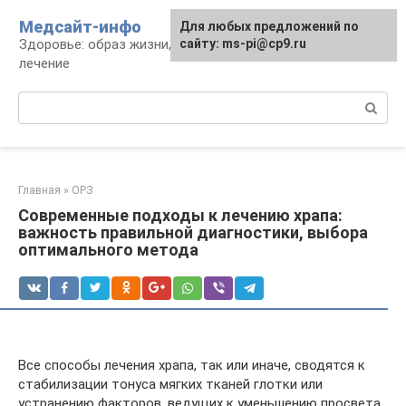
Перейти
Медсайт-инфо
Для любых предложений по
к
Здоровье: образ жизни, профилактика и
сайту: ms-pi@cp9.ru
контенту
лечение
Поиск:
Главная
»
ОРЗ
Современные подходы к лечению храпа:
важность правильной диагностики, выбора
оптимального метода
Все способы лечения храпа, так или иначе, сводятся к
стабилизации тонуса мягких тканей глотки или
устранению факторов, ведущих к уменьшению просвета