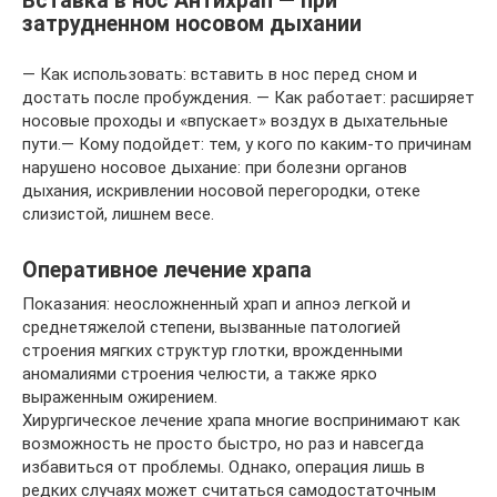
Вставка в нос Антихрап — при
затрудненном носовом дыхании
— Как использовать: вставить в нос перед сном и
достать после пробуждения. — Как работает: расширяет
носовые проходы и «впускает» воздух в дыхательные
пути.— Кому подойдет: тем, у кого по каким-то причинам
нарушено носовое дыхание: при болезни органов
дыхания, искривлении носовой перегородки, отеке
слизистой, лишнем весе.
Оперативное лечение храпа
Показания: неосложненный храп и апноэ легкой и
среднетяжелой степени, вызванные патологией
строения мягких структур глотки, врожденными
аномалиями строения челюсти, а также ярко
выраженным ожирением.
Хирургическое лечение храпа многие воспринимают как
возможность не просто быстро, но раз и навсегда
избавиться от проблемы. Однако, операция лишь в
редких случаях может считаться самодостаточным