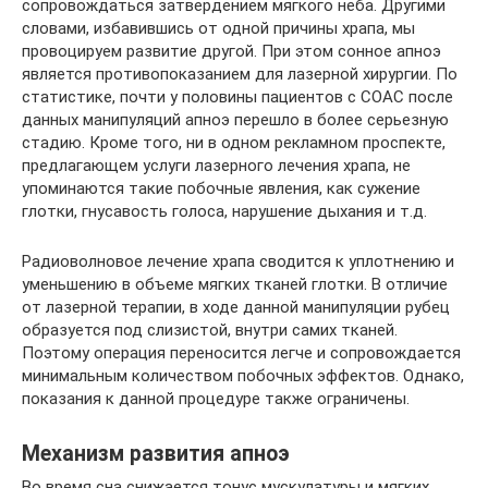
сопровождаться затвердением мягкого неба. Другими
словами, избавившись от одной причины храпа, мы
провоцируем развитие другой. При этом сонное апноэ
является противопоказанием для лазерной хирургии. По
статистике, почти у половины пациентов с СОАС после
данных манипуляций апноэ перешло в более серьезную
стадию. Кроме того, ни в одном рекламном проспекте,
предлагающем услуги лазерного лечения храпа, не
упоминаются такие побочные явления, как сужение
глотки, гнусавость голоса, нарушение дыхания и т.д.
Радиоволновое лечение храпа сводится к уплотнению и
уменьшению в объеме мягких тканей глотки. В отличие
от лазерной терапии, в ходе данной манипуляции рубец
образуется под слизистой, внутри самих тканей.
Поэтому операция переносится легче и сопровождается
минимальным количеством побочных эффектов. Однако,
показания к данной процедуре также ограничены.
Механизм развития апноэ
Во время сна снижается тонус мускулатуры и мягких