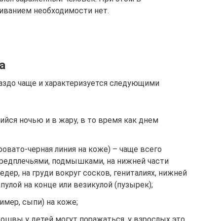
иванием необходимости нет.
а
аздо чаще и характеризуется следующими
ся ночью и в жару, в то время как днем ​​
ровато-черная линия на коже) – чаще всего
предплечьями, подмышками, на нижней части
дер, на груди вокруг сосков, гениталиях, нижней
пулой на конце или везикулой (пузырек);
имер, сыпи) на коже;
одошвы у детей могут поражаться, у взрослых это