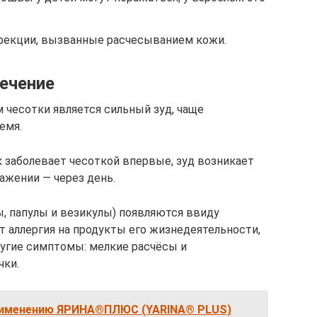
фекции, вызванные расчесыванием кожи.
ечение
есотки является сильный зуд, чаще
емя.
 заболевает чесоткой впервые, зуд возникает
ражении — через день.
, папулы и везикулы) появляются ввиду
т аллергия на продукты его жизнедеятельности,
ругие симптомы: мелкие расчёсы и
чки.
рименению ЯРИНА®ПЛЮС (YARINA® PLUS)