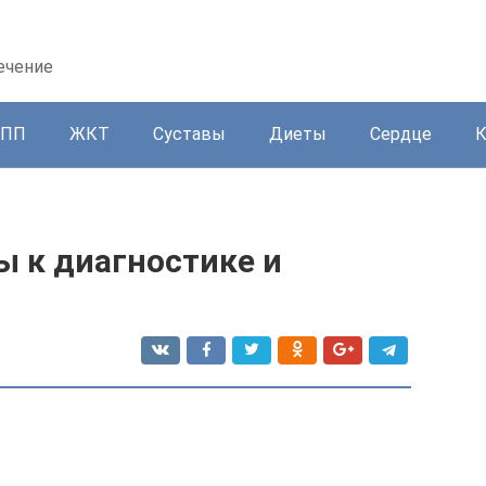
ечение
ППП
ЖКТ
Суставы
Диеты
Сердце
 к диагностике и