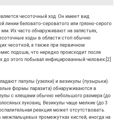
ляется чесоточный ход. Он имеет вид
 линии беловато-сероватого или грязно-серого
7 мм. Их часто обнаруживают на запястьях,
Чесоточные ходы в области стоп обычно
щих чесоткой, а также при первичном
мис подошв, что нередко происходит после
х до этого побывал инфицированный человек.[2]
ладают папулы (узелки) и везикулы (пузырьки).
елые формы паразита) обнаруживаются в
Папулы с клещами обычно небольшого размера (до
волосяных луковиц. Везикулы чаще мелкие (до 3
воспалительная реакция может отсутствовать.
 межпальцевых промежутках кистей, иногда на