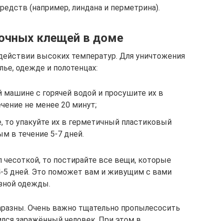
едств (например, линдана и перметрина).
точных клещей в доме
действии высоких температур. Для уничтожения
ье, одежде и полотенцах:
 машине с горячей водой и просушите их в
ечение не менее 20 минут;
, то упакуйте их в герметичный пластиковый
м в течение 5-7 дней.
 чесоткой, то постирайте все вещи, которые
4-5 дней. Это поможет вам и живущим с вами
язной одежды.
аразны. Очень важно тщательно пропылесосить
ился заражённый человек. При этом в