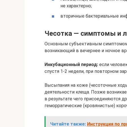
не характерно;
вторичные бактериальные ин
Чесотка — симптомы и л
Основным субъективным симптомом ч
возникающий в вечернее и ночное вр
Инкубационный период:
если человек
спустя 1-2 недели, при повторном за
Высыпания на коже (чесоточные ходы
деятельности клеща. Позже возникае
в результате чего присоединяются д
геморрагические (кровянистые) коро
Читайте также:
Инструкция по п