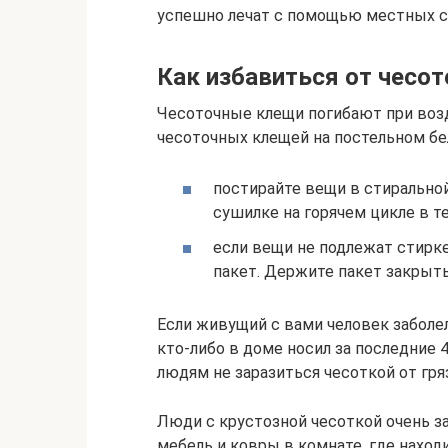
успешно лечат с помощью местных ср
Как избавиться от чесо
Чесоточные клещи погибают при воз
чесоточных клещей на постельном бел
постирайте вещи в стиральной
сушилке на горячем цикле в т
если вещи не подлежат стирке
пакет. Держите пакет закрыты
Если живущий с вами человек заболел
кто-либо в доме носил за последние 
людям не заразиться чесоткой от гр
Люди с крустозной чесоткой очень з
мебель и ковры в комнате, где наход