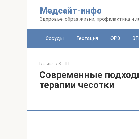
Перейти
Медсайт-инфо
к
контенту
Здоровье: образ жизни, профилактика и л
Сосуды
Гестация
ОРЗ
З
Главная
»
ЗППП
Современные подходы
терапии чесотки