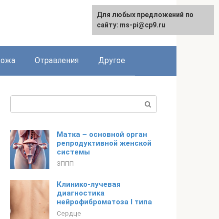
Для любых предложений по
сайту: ms-pi@cp9.ru
Кожа
Отравления
Другое
Поиск:
Матка – основной орган
репродуктивной женской
системы
ЗППП
Клинико-лучевая
диагностика
нейрофиброматоза I типа
Сердце