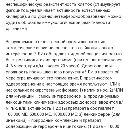
неспецифическую резистентность клеток (стимулирует
фагоцитоз, увеличивает активность естественных
киллеров), а по уровню интерферонообразования можно
судить об общей иммунологической реактивности
организма.
Выпускаемые отечественной промышленностью
коммерческие серии человеческого лейкоцитарного
интерферона (ЧЛИ) обладают видовой специфичностью,
быстро выводятся из организма (при в/в введении через
4–6 часов, при в/м – через 20 часов). Дороговизна и
сложность промышленного получения ЧЛИ в известной
мере ограничивают его применение. В практическом
здравоохранении в настоящее время используют ЧЛИ в
нескольких лекарственных формах: 1) капли в нос; 2) ЧЛИ
для инъекций – смесь интерферонов–a, продуцируемых
лейкоцитами клинически здоровых доноров, вводится в/
м, п/к, в/в; активность 1 дозы препарата составляет
100.000 МЕ, 500.000 МЕ, 1000.000 МЕ; 3) лейкинферон (для
инъекций) – природный комплексный препарат,
содержащий интерферон–a и цитокины (1 доза – 10000