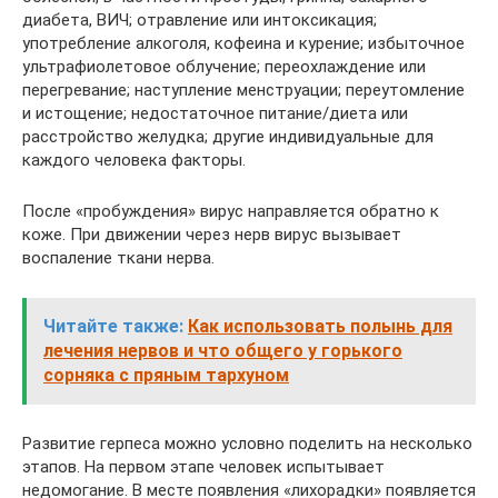
диабета, ВИЧ; отравление или интоксикация;
употребление алкоголя, кофеина и курение; избыточное
ультрафиолетовое облучение; переохлаждение или
перегревание; наступление менструации; переутомление
и истощение; недостаточное питание/диета или
расстройство желудка; другие индивидуальные для
каждого человека факторы.
После «пробуждения» вирус направляется обратно к
коже. При движении через нерв вирус вызывает
воспаление ткани нерва.
Читайте также:
Как использовать полынь для
лечения нервов и что общего у горького
сорняка с пряным тархуном
Развитие герпеса можно условно поделить на несколько
этапов. На первом этапе человек испытывает
недомогание. В месте появления «лихорадки» появляется