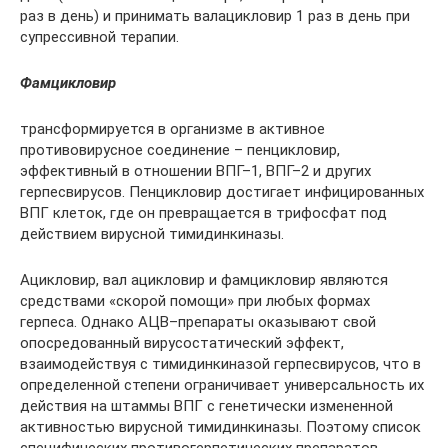
раз в день) и принимать валацикловир 1 раз в день при
супрессивной терапии.
Фамцикловир
трансформируется в организме в активное
противовирусное соединение – пенцикловир,
эффективный в отношении ВПГ–1, ВПГ–2 и других
герпесвирусов. Пенцикловир достигает инфицированных
ВПГ клеток, где он превращается в трифосфат под
действием вирусной тимидинкиназы.
Ацикловир, вал ацикловир и фамцикловир являются
средствами «скорой помощи» при любых формах
герпеса. Однако АЦВ–препараты оказывают свой
опосредованный вирусостатический эффект,
взаимодействуя с тимидинкиназой герпесвирусов, что в
определенной степени ограничивает универсальность их
действия на штаммы ВПГ с генетически измененной
активностью вирусной тимидинкиназы. Поэтому список
специфических противогерпетических препаратов