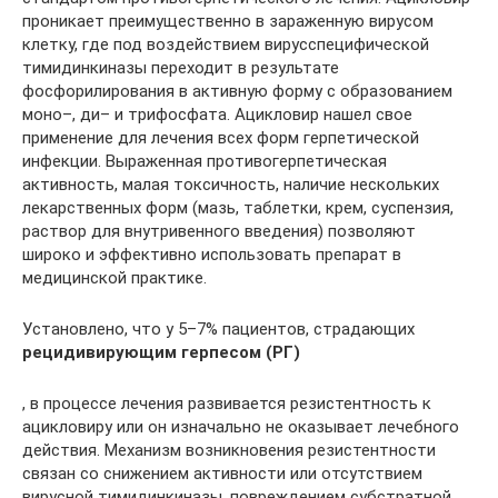
проникает преимущественно в зараженную вирусом
клетку, где под воздействием вирусспецифической
тимидинкиназы переходит в результате
фосфорилирования в активную форму с образованием
моно–, ди– и трифосфата. Ацикловир нашел свое
применение для лечения всех форм герпетической
инфекции. Выраженная противогерпетическая
активность, малая токсичность, наличие нескольких
лекарственных форм (мазь, таблетки, крем, суспензия,
раствор для внутривенного введения) позволяют
широко и эффективно использовать препарат в
медицинской практике.
Установлено, что у 5–7% пациентов, страдающих
рецидивирующим герпесом (РГ)
, в процессе лечения развивается резистентность к
ацикловиру или он изначально не оказывает лечебного
действия. Механизм возникновения резистентности
связан со снижением активности или отсутствием
вирусной тимидинкиназы, повреждением субстратной