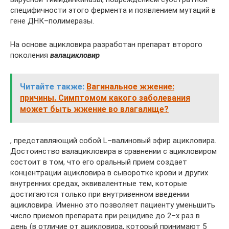
специфичности этого фермента и появлением мутаций в
гене ДНК–полимеразы.
На основе ацикловира разработан препарат второго
поколения
валацикловир
Читайте также:
Вагинальное жжение:
причины. Симптомом какого заболевания
может быть жжение во влагалище?
, представляющий собой L–валиновый эфир ацикловира.
Достоинство валацикловира в сравнении с ацикловиром
состоит в том, что его оральный прием создает
концентрации ацикловира в сыворотке крови и других
внутренних средах, эквивалентные тем, которые
достигаются только при внутривенном введении
ацикловира. Именно это позволяет пациенту уменьшить
число приемов препарата при рецидиве до 2–х раз в
день (в отличие от ацикловира, который принимают 5