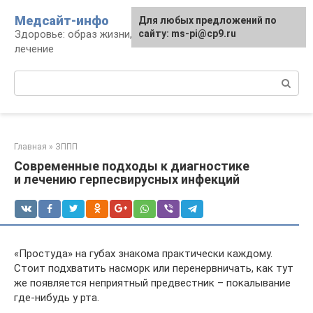
Перейти
Медсайт-инфо
Для любых предложений по
к
Здоровье: образ жизни, профилактика и
сайту: ms-pi@cp9.ru
контенту
лечение
Поиск:
Главная
»
ЗППП
Современные подходы к диагностике
и лечению герпесвирусных инфекций
«Простуда» на губах знакома практически каждому.
Стоит подхватить насморк или перенервничать, как тут
же появляется неприятный предвестник – покалывание
где-нибудь у рта.