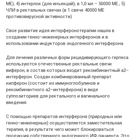
МЕ); 4) интерлок (для инъекций), в 1,0 мл – 50000 МЕ.; 5)
ЧЛИ в ректальных свечах (в 1 свече 40000 МЕ
противовирусной активности).
Свое развитие идея интерферонотерапии нашла в
создании генно–инженерных интерферонов и в
использовании индукторов эндогенного интерферона.
Для лечения различных форм рецидивирующего герпеса
используются отечественные ректальные свечи
виферон, в состав которых входит рекомбинантный a2–
интерферон. Создан комбинированный препарат
кипферон (состоит из иммуноглобулинов и
рекомбинантного a2–интерферона) в виде
суппозиториев для ректального и вагинального
введения.
С помощью препаратов интерферона (природных или
генно–инженерных) осуществляется заместительная
терапия, в результате чего может блокироваться
продукция собственного эндогенного ИФ пациента. Это