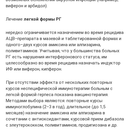
виферон и арбидол).
Лечение
легкой формы РГ
нередко ограничивается назначением во время рецидива
АЦВ–препарата в мазевой и таблетированной формах и
одного–двух курсов амиксина или алпизарина,
поливитаминов. Учитывая, что у большинства больных
РГ есть нарушения интерферонового статуса, им
целесообразно во время рецидива назначать индуктор
ИФ или виферон, кипферон.
При отсутствии эффекта от нескольких повторных
курсов неспецифической иммунотерапии больным с
легкой формой герпеса показана вакцинотерапия.
Методами выбора являются: повторные курсы
иммуноглобулина (2–3 в год), длительное (до 1,5
месяцев) назначение амиксина или алпизарина в
сочетании с антиоксидантами, курсовой прием дибазола
с элеутерококком, поливитаминов, продигиозана и др.