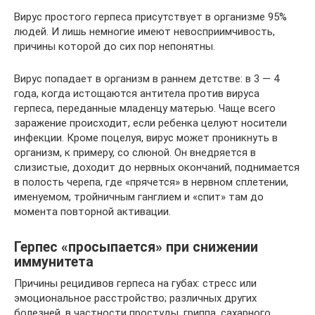
Вирус простого герпеса присутствует в организме 95%
людей. И лишь немногие имеют невосприимчивость,
причины которой до сих пор непонятны.
Вирус попадает в организм в раннем детстве: в 3 — 4
года, когда истощаются антитела против вируса
герпеса, переданные младенцу матерью. Чаще всего
заражение происходит, если ребенка целуют носители
инфекции. Кроме поцелуя, вирус может проникнуть в
организм, к примеру, со слюной. Он внедряется в
слизистые, доходит до нервных окончаний, поднимается
в полость черепа, где «прячется» в нервном сплетении,
именуемом, тройничным ганглием и «спит» там до
момента повторной активации.
Герпес «просыпается» при снижении
иммунитета
Причины рецидивов герпеса на губах: стресс или
эмоциональное расстройство; различных других
болезней, в частности простуды, гриппа, сахарного