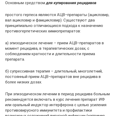
Основным средством
для купирования рецидивов
простого герпеса являются АЦВ–препараты (ацикловир,
вал ацикловир и фамцикловир). Существуют два
принципиально отличающихся подхода к назначению
противогерпетических химиопрепаратов:
а) эпизодическое лечение – прием АЦВ–препаратов в
момент рецидива, в терапевтических дозах, с
соблюдением кратности и длительности приема
препарата.
б) супрессивная терапия – длительный, многолетний,
постоянный прием АЦВ–препаратов вне рецидива в
более низких дозах.
При эпизодическом лечении в период рецидива больным
рекомендуется включать в курс лечения препарат ИФ
или оральный индуктор интерферона с целью усиления
противовирусного иммунитета и профилактики
возможных осложнений вирусной инфекции (например,