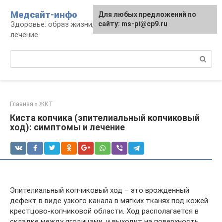
Перейти
Медсайт-инфо
Для любых предложений по
к
Здоровье: образ жизни, профилактика и
сайту: ms-pi@cp9.ru
контенту
лечение
Поиск:
Главная
»
ЖКТ
Киста копчика (эпителиальный копчиковый
ход): симптомы и лечение
Эпителиальный копчиковый ход – это врожденный
дефект в виде узкого канала в мягких тканях под кожей
крестцово-копчиковой области. Ход располагается в
складке между ягодицами, и выходит на поверхность