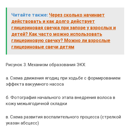
Читайте также:
Через сколько начинает
действовать и как долго действует
глицериновая свечка при запоре у взрослых и
детей? Как часто можно использовать
глицериновую свечку? Можно ли взрослые
глицериновые свечи детям
Рисунок 3. Механизм образования ЭКХ:
а. Схема движения ягодиц при ходьбе с формированием
эффекта вакуумного насоса
б. Фотография начального этапа внедрения волоса в
кожу межьягодичной складки
в. Схема развития воспалительного процесса (стрелкой
указан абсцесс)