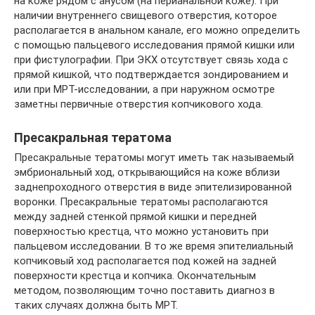
на коже рядом с анусом (на перианальной коже). При
наличии внутреннего свищевого отверстия, которое
располагается в анальном канале, его можно определить
с помощью пальцевого исследования прямой кишки или
при фистулографии. При ЭКХ отсутствует связь хода с
прямой кишкой, что подтверждается зондированием и
или при МРТ-исследовании, а при наружном осмотре
заметны первичные отверстия копчикового хода.
Пресакральная тератома
Пресакральные тератомы могут иметь так называемый
эмбриональный ход, открывающийся на коже вблизи
заднепроходного отверстия в виде эпителизированной
воронки. Пресакральные тератомы располагаются
между задней стенкой прямой кишки и передней
поверхностью крестца, что можно установить при
пальцевом исследовании. В то же время эпителиальный
копчиковый ход располагается под кожей на задней
поверхности крестца и копчика. Окончательным
методом, позволяющим точно поставить диагноз в
таких случаях должна быть МРТ.