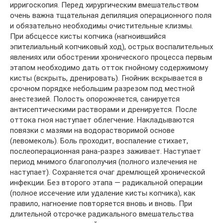
ирригоскопия. Перед хирургическим вмешательством
очень важна тщательная депиляция операционного поля
и обязательно необходимы очистительные клизмы.
При абсцессе кисты копчика (нагноившийся
эпителиальный копчиковый ход), острых воспалительных
явлениях или обострении хронического процесса первым
этапом необходимо дать отток гнойному содержимому
кисты (вскрыть, дренировать). Гнойник вскрывается в
срочном порядке небольшим разрезом под местной
анестезией. Полость опорожняется, санируется
антисептическими растворами и дренируется. После
оттока гноя наступает облегчение. Накладываются
повязки с мазями на водорастворимой основе
(левомеколь). Боль проходит, воспаление стихает,
послеоперационная рана-разрез заживает. Наступает
период мнимого благополучия (полного излечения не
наступает). Сохраняется очаг дремлющей хронической
инфекции. Без второго этапа — радикальной операции
(полное иссечение или удаление кисты копчика), как
правило, нагноение повторяется вновь и вновь. При
длительной отсрочке радикального вмешательства