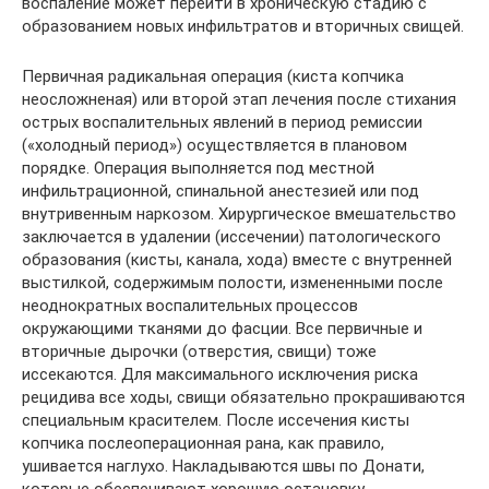
воспаление может перейти в хроническую стадию с
образованием новых инфильтратов и вторичных свищей.
Первичная радикальная операция (киста копчика
неосложненая) или второй этап лечения после стихания
острых воспалительных явлений в период ремиссии
(«холодный период») осуществляется в плановом
порядке. Операция выполняется под местной
инфильтрационной, спинальной анестезией или под
внутривенным наркозом. Хирургическое вмешательство
заключается в удалении (иссечении) патологического
образования (кисты, канала, хода) вместе с внутренней
выстилкой, содержимым полости, измененными после
неоднократных воспалительных процессов
окружающими тканями до фасции. Все первичные и
вторичные дырочки (отверстия, свищи) тоже
иссекаются. Для максимального исключения риска
рецидива все ходы, свищи обязательно прокрашиваются
специальным красителем. После иссечения кисты
копчика послеоперационная рана, как правило,
ушивается наглухо. Накладываются швы по Донати,
которые обеспечивают хорошую остановку