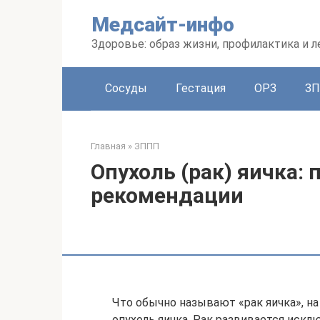
Перейти
Медсайт-инфо
к
контенту
Здоровье: образ жизни, профилактика и л
Сосуды
Гестация
ОРЗ
З
Главная
»
ЗППП
Опухоль (рак) яичка:
рекомендации
Что обычно называют «рак яичка», на 
опухоль яичка. Рак развивается иск