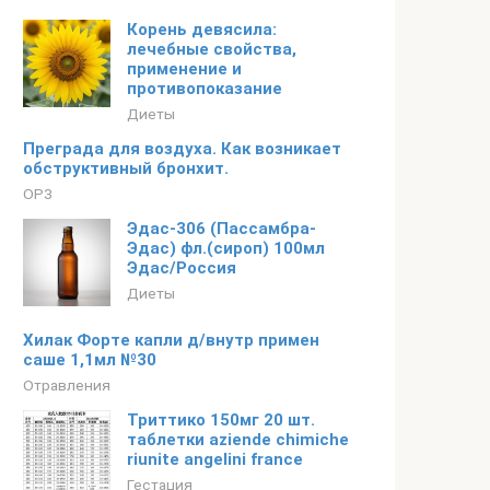
Корень девясила:
лечебные свойства,
применение и
противопоказание
Диеты
Преграда для воздуха. Как возникает
обструктивный бронхит.
ОРЗ
Эдас-306 (Пассамбра-
Эдас) фл.(сироп) 100мл
Эдас/Россия
Диеты
Хилак Форте капли д/внутр примен
саше 1,1мл №30
Отравления
Триттико 150мг 20 шт.
таблетки aziende chimiche
riunite angelini france
Гестация