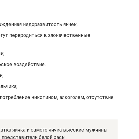
ожденная недоразвитость яичек;
огут переродиться в злокачественные
и;
еское воздействие;
и;
льчика;
потребление никотином, алкоголем, отсутствие
атка яичка и самого яичка высокие мужчины
 представители белой расы.