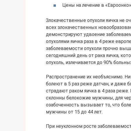
Цены на лечение в «Евроонко
Злокачественные опухоли яичка не оч
всех злокачественных новообразован
демонстрируют удвоение заболеваем
опухолями яичка раза в 4 реже европ
заболеваемости опухоли прочно вышли
сегодняшний день от рака яичка, кот
опухоль, излечивается до 90% больных
Распространение их необъяснимо. Ни
болеют в 5 раз реже датчан, и даже
страдают раком яичка в 4 раза реже.
склонны белокожие мужчины, для чер
озабоченность вызывает то, что бо
мужчины от 15 до 44 лет.
При неуклонном росте заболеваемости