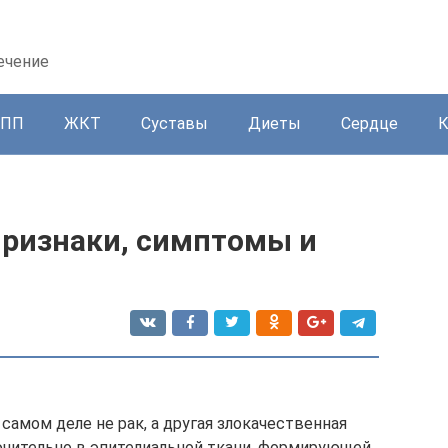
ечение
ППП
ЖКТ
Суставы
Диеты
Сердце
 признаки, симптомы и
самом деле не рак, а другая злокачественная
лючительно в эпителиальной ткани, формирующей