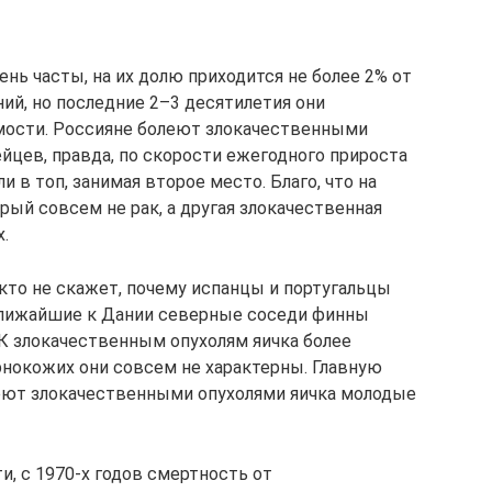
»
ень часты, на их долю приходится не более 2% от
ий, но последние 2–3 десятилетия они
ости. Россияне болеют злокачественными
ейцев, правда, по скорости ежегодного прироста
 в топ, занимая второе место. Благо, что на
орый совсем не рак, а другая злокачественная
.
кто не скажет, почему испанцы и португальцы
 ближайшие к Дании северные соседи финны
 К злокачественным опухолям яичка более
нокожих они совсем не характерны. Главную
леют злокачественными опухолями яичка молодые
, с 1970-х годов смертность от