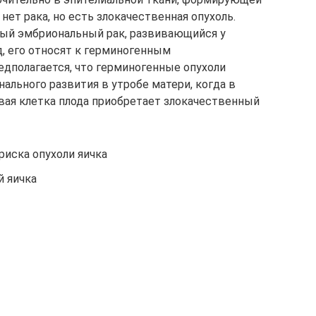
нет рака, но есть злокачественная опухоль.
обый эмбриональный рак, развивающийся у
д, его относят к герминогенным
едполагается, что герминогенные опухоли
ального развития в утробе матери, когда в
ая клетка плода приобретает злокачественный
риска опухоли яичка
й яичка