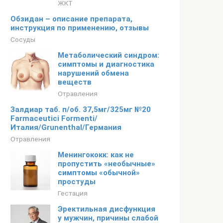
ЖКТ
Обзидан – описание препарата,
инструкция по применению, отзывы
Сосуды
Метаболический синдром:
симптомы и диагностика
нарушений обмена
веществ
Отравления
Залдиар таб. п/об. 37,5мг/325мг №20
Farmaceutici Formenti/
Италия/Grunenthal/Германия
Отравления
Менингококк: как не
пропустить «необычные»
симптомы «обычной»
простуды
Гестация
Эректильная дисфункция
у мужчин, причины слабой