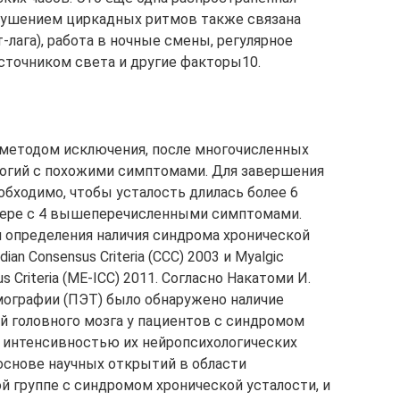
арушением циркадных ритмов также связана
лага), работа в ночные смены, регулярное
сточником света и другие факторы10.
 методом исключения, после многочисленных
ологий с похожими симптомами. Для завершения
бходимо, чтобы усталость длилась более 6
 мере с 4 вышеперечисленными симптомами.
 определения наличия синдрома хронической
ian Consensus Criteria (CCC) 2003 и Myalgic
us Criteria (ME-ICC) 2011. Согласно Накатоми И.
мографии (ПЭТ) было обнаружено наличие
й головного мозга у пациентов с синдромом
 с интенсивностью их нейропсихологических
 основе научных открытий в области
й группе с синдромом хронической усталости, и