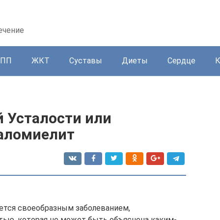
ечение
ППП
ЖКТ
Суставы
Диеты
Сердце
 Усталости или
аломиелит
ется своеобразным заболеванием,
тью, которая не может быть объяснена каким-