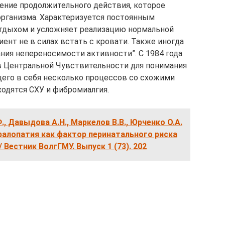
ение продолжительного действия, которое
рганизма. Характеризуется постоянным
отдыхом и усложняет реализацию нормальной
иент не в силах встать с кровати. Также иногда
ния непереносимости активности”. С 1984 года
 Центральной Чувствительности для понимания
его в себя несколько процессов со схожими
ходятся СХУ и фибромиалгия.
, Давыдова А.Н., Маркелов В.В., Юрченко О.А.
алопатия как фактор перинатального риска
 Вестник ВолгГМУ. Выпуск 1 (73). 202