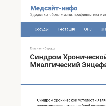
Перейти
Медсайт-инфо
к
контенту
Здоровье: образ жизни, профилактика и л
Сосуды
Гестация
ОРЗ
З
Главная
»
Сердце
Синдром Хронической
Миалгический Энцеф
Синдром хронической усталости явля
характеризующимся крайней усталос