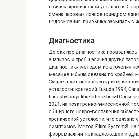
причина хронической усталости. С н
смена часовых поясов (синдром джет-
недосыпание, привычка засыпать с и
Диагностика
До сих пор диагностика проводилась
анализов и проб, наличия других пат
диагностики методом исключения нео
месяцев и была связана по крайней
Существует несколько критериев для
усталости: критерий Fukuda 1994, Canad
Encephalomyelitis-International Consens
2021, на позитронно-эмиссионной то
обширного нейро-воспаления областе
хронической усталости, что связано
симптомов. Метод Filum System®, на
фибромиалгии, принадлежащей к одно