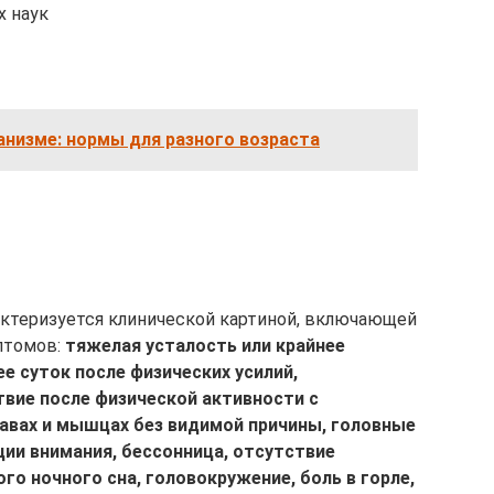
х наук
анизме: нормы для разного возраста
актеризуется клинической картиной, включающей
птомов:
тяжелая усталость или крайнее
е суток после физических усилий,
вие после физической активности с
авах и мышцах без видимой причины, головные
ции внимания, бессонница, отсутствие
о ночного сна, головокружение, боль в горле,