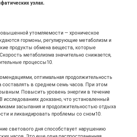
фатических узлах.
 повышенной утомляемости — хроническое
ждаются гормоны, регулирующие метаболизм и
ские продукты обмена веществ, которые
 Скорость метаболизма значительно снижается,
вительные процессы10.
омендациями, оптимальная продолжительность
а составлять в среднем семь часов. При этом
рывным. Повысить уровень энергии в течение
 В исследованиях доказано, что установленный
мками засыпания и продолжительностью отдыха
сти и ликвидировать проблемы со сном10.
ение светового дня способствует нарушению
ких часов. Это еще одна распространенная