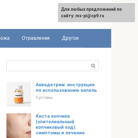
Для любых предложений по
сайту: ms-pi@cp9.ru
Кожа
Отравления
Другое
Поиск:
Аквадетрим: инструкция
по использованию капель
Суставы
Киста копчика
(эпителиальный
копчиковый ход):
симптомы и лечение