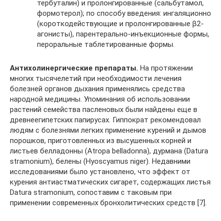
тербуталин) и пролонгированные (сальбутамол,
формотерол); по способу введения: ингаляционно
(короткодействующие и пролонгированные β2-
агонисты), парентерально-инъекционные формы,
пероральные таблетированные формы.
Антихолинергические препараты.
На протяжении
многих тысячелетий при необходимости лечения
болезней органов дыхания применялись средства
народной медицины. Упоминания об использовании
растений семейства пасленовых были найдены еще в
древнеегипетских папирусах. Гиппократ рекомендовал
людям с болезнями легких применение курений и дымов
порошков, приготовленных из высушенных корней и
листьев белладонны (Atropa belladonna), дурмана (Datura
stramonium), белены (Hyoscyamus niger). Недавними
исследованиями было установлено, что эффект от
курения антиастматических сигарет, содержащих листья
Datura stramonium, сопоставим с таковым при
применении современных бронхолитических средств [7].