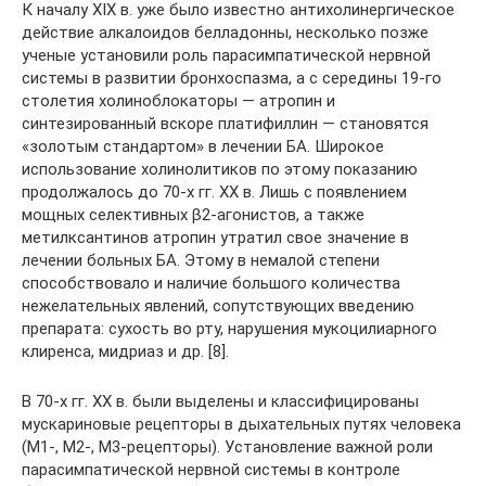
К началу XIX в. уже было известно антихолинергическое
действие алкалоидов белладонны, несколько позже
ученые установили роль парасимпатической нервной
системы в развитии бронхоспазма, а с середины 19-го
столетия холиноблокаторы — атропин и
синтезированный вскоре платифиллин — становятся
«золотым стандартом» в лечении БА. Широкое
использование холинолитиков по этому показанию
продолжалось до 70-х гг. XX в. Лишь с появлением
мощных селективных β2-агонистов, а также
метилксантинов атропин утратил свое значение в
лечении больных БА. Этому в немалой степени
способствовало и наличие большого количества
нежелательных явлений, сопутствующих введению
препарата: сухость во рту, нарушения мукоцилиарного
клиренса, мидриаз и др. [8].
В 70-х гг. XX в. были выделены и классифицированы
мускариновые рецепторы в дыхательных путях человека
(М1-, М2-, М3-рецепторы). Установление важной роли
парасимпатической нервной системы в контроле