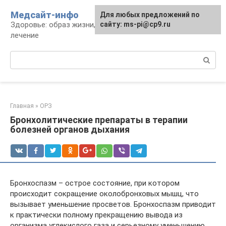
Перейти
Медсайт-инфо
Для любых предложений по
к
Здоровье: образ жизни, профилактика и
сайту: ms-pi@cp9.ru
контенту
лечение
Поиск:
Главная
»
ОРЗ
Бронхолитические препараты в терапии
болезней органов дыхания
Бронхоспазм – острое состояние, при котором
происходит сокращение околобронховых мышц, что
вызывает уменьшение просветов. Бронхоспазм приводит
к практически полному прекращению вывода из
организма углекислого газа и серьезному уменьшению