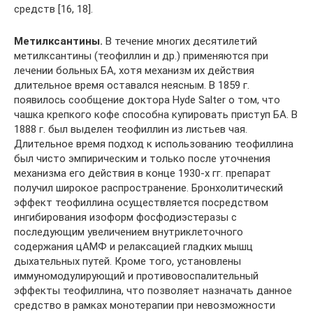
средств [16, 18].
Метилксантины.
В течение многих десятилетий
метилксантины (теофиллин и др.) применяются при
лечении больных БА, хотя механизм их действия
длительное время оставался неясным. В 1859 г.
появилось сообщение доктора Hyde Salter о том, что
чашка крепкого кофе способна купировать приступ БА. В
1888 г. был выделен теофиллин из листьев чая.
Длительное время подход к использованию теофиллина
был чисто эмпирическим и только после уточнения
механизма его действия в конце 1930-х гг. препарат
получил широкое распространение. Бронхолитический
эффект теофиллина осуществляется посредством
ингибирования изоформ фосфодиэстеразы с
последующим увеличением внутриклеточного
содержания цАМФ и релаксацией гладких мышц
дыхательных путей. Кроме того, установлены
иммуномодулирующий и противовоспалительный
эффекты теофиллина, что позволяет назначать данное
средство в рамках монотерапии при невозможности