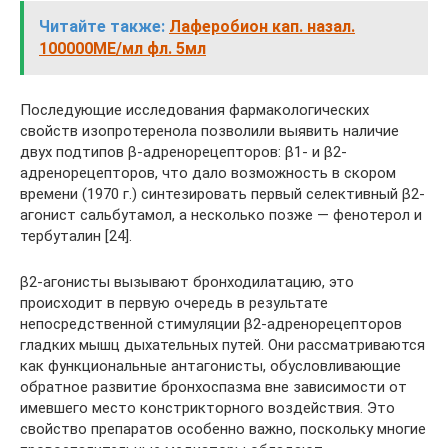
Читайте также:
Лаферобион кап. назал.
100000МЕ/мл фл. 5мл
Последующие исследования фармакологических
свойств изопротеренола позволили выявить наличие
двух подтипов β-адренорецепторов: β1- и β2-
адренорецепторов, что дало возможность в скором
времени (1970 г.) синтезировать первый селективный β2-
агонист сальбутамол, а несколько позже — фенотерол и
тербуталин [24].
β2-агонисты вызывают бронходилатацию, это
происходит в первую очередь в результате
непосредственной стимуляции β2-адренорецепторов
гладких мышц дыхательных путей. Они рассматриваются
как функциональные антагонисты, обусловливающие
обратное развитие бронхоспазма вне зависимости от
имевшего место констрикторного воздействия. Это
свойство препаратов особенно важно, поскольку многие