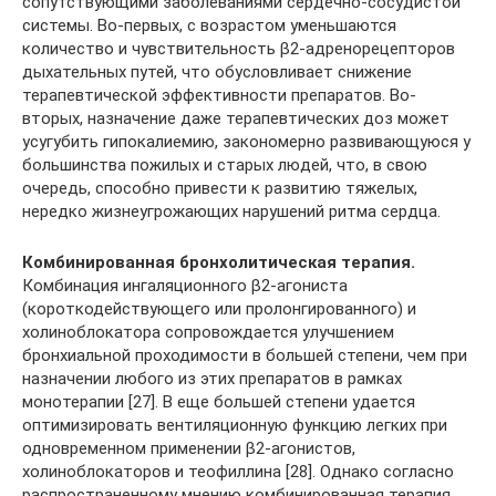
сопутствующими заболеваниями сердечно-сосудистой
системы. Во-первых, с возрастом уменьшаются
количество и чувствительность β2-адренорецепторов
дыхательных путей, что обусловливает снижение
терапевтической эффективности препаратов. Во-
вторых, назначение даже терапевтических доз может
усугубить гипокалиемию, закономерно развивающуюся у
большинства пожилых и старых людей, что, в свою
очередь, способно привести к развитию тяжелых,
нередко жизнеугрожающих нарушений ритма сердца.
Комбинированная бронхолитическая терапия.
Комбинация ингаляционного β2-агониста
(короткодействующего или пролонгированного) и
холиноблокатора сопровождается улучшением
бронхиальной проходимости в большей степени, чем при
назначении любого из этих препаратов в рамках
монотерапии [27]. В еще большей степени удается
оптимизировать вентиляционную функцию легких при
одновременном применении β2-агонистов,
холиноблокаторов и теофиллина [28]. Однако согласно
распространенному мнению комбинированная терапия