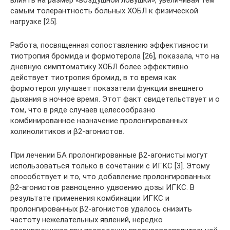
влиять на размер «воздушной ловушки», увеличивая тем
самым толерантность больных ХОБЛ к физической
нагрузке [25].
Работа, посвященная сопоставлению эффективности
тиотропия бромида и формотерола [26], показала, что на
дневную симптоматику ХОБЛ более эффективно
действует тиотропия бромид, в то время как
формотерол улучшает показатели функции внешнего
дыхания в ночное время. Этот факт свидетельствует и о
том, что в ряде случаев целесообразно
комбинированное назначение пролонгированных
холинолитиков и β2-агонистов.
При лечении БА пролонгированные β2-агонисты могут
использоваться только в сочетании с ИГКС [3]. Этому
способствует и то, что добавление пролонгированных
β2-агонистов равноценно удвоению дозы ИГКС. В
результате применения комбинации ИГКС и
пролонгированных β2-агонистов удалось снизить
частоту нежелательных явлений, нередко