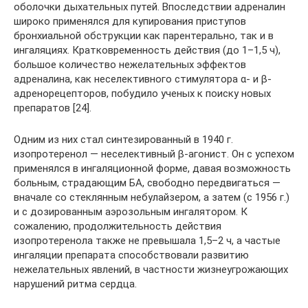
оболочки дыхательных путей. Впоследствии адреналин
широко применялся для купирования приступов
бронхиальной обструкции как парентерально, так и в
ингаляциях. Кратковременность действия (до 1–1,5 ч),
большое количество нежелательных эффектов
адреналина, как неселективного стимулятора α- и β-
адренорецепторов, побудило ученых к поиску новых
препаратов [24].
Одним из них стал синтезированный в 1940 г.
изопротеренол — неселективный β-агонист. Он с успехом
применялся в ингаляционной форме, давая возможность
больным, страдающим БА, свободно передвигаться —
вначале со стеклянным небулайзером, а затем (с 1956 г.)
и с дозированным аэрозольным ингалятором. К
сожалению, продолжительность действия
изопротеренола также не превышала 1,5–2 ч, а частые
ингаляции препарата способствовали развитию
нежелательных явлений, в частности жизнеугрожающих
нарушений ритма сердца.