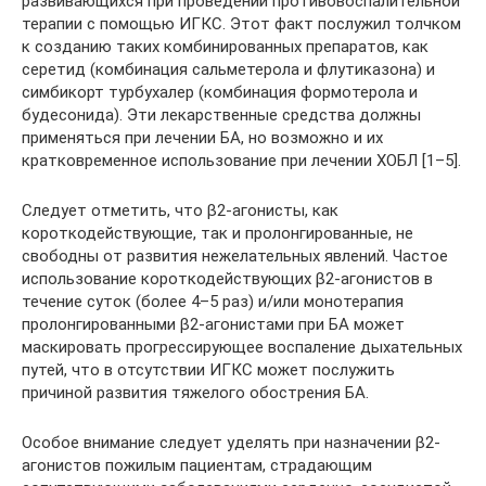
развивающихся при проведении противовоспалительной
терапии с помощью ИГКС. Этот факт послужил толчком
к созданию таких комбинированных препаратов, как
серетид (комбинация сальметерола и флутиказона) и
симбикорт турбухалер (комбинация формотерола и
будесонида). Эти лекарственные средства должны
применяться при лечении БА, но возможно и их
кратковременное использование при лечении ХОБЛ [1–5].
Следует отметить, что β2-агонисты, как
короткодействующие, так и пролонгированные, не
свободны от развития нежелательных явлений. Частое
использование короткодействующих β2-агонистов в
течение суток (более 4–5 раз) и/или монотерапия
пролонгированными β2-агонистами при БА может
маскировать прогрессирующее воспаление дыхательных
путей, что в отсутствии ИГКС может послужить
причиной развития тяжелого обострения БА.
Особое внимание следует уделять при назначении β2-
агонистов пожилым пациентам, страдающим