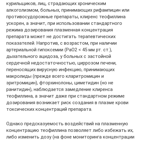
курильщиков, лиц, страдающих хроническим
алкоголизмом, больных, принимающих рифампицин или
противосудорожные препараты, клиренс теофиллина
ускорен, а значит, при использовании стандартного
режима дозирования плазменная концентрация
препарата может не достигать терапевтических
показателей. Напротив, с возрастом, при наличии
артериальной гипоксемии (РаО2 < 45 мм рт. ст.),
дыхательного ацидоза, у больных с застойной
сердечной недостаточностью, циррозом печени,
переносящих вирусную инфекцию, принимающих
макролиды (прежде всего кларитромицин и
эритромицин), фторхинолоны, циметидин (но не
ранитидин), наблюдается замедление клиренса
теофиллина, а значит даже при стандартном режиме
дозирования возникает риск создания в плазме крови
токсических концентраций препарата.
Однако предсказуемость воздействий на плазменную
концентрацию теофиллина позволяет либо избежать их,
либо изменить дозу (на фоне мониторинга концентрации