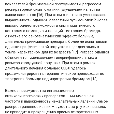
показателей бронхиальной проходимости, регрессом
респираторной симптоматики, улучшением качества
жизни пациентов [16]. При этом отчетливо уменьшалась
выраженность одышки. Известный пульмонолог P. Jones
высоко оценил возможности симптоматического
контроля с помощью ингаляций тиотропия бромида,
отметив его саногенетический эффект: больные,
длительно принимавшие препарат, более не испытывали
одышки при физической нагрузке и передвигались в
темпе, характерном для их возраста [17]. Регресс одышки
объясняется уменьшением гиперинфляции легких и
размера «воздушной ловушки». При этом в рамках
длительного лечения больных ХОБЛ удалось
продемонстрировать терапевтическое превосходство
тиотропия бромида над ипратропия бромидом [18].
Важное преимущество ингаляционных
антихолинергических препаратов — минимальная
частота и выраженность нежелательных явлений. Самое
распространенное из них — сухость во рту, как правило,
не приводит к прекращению приема лекарственных