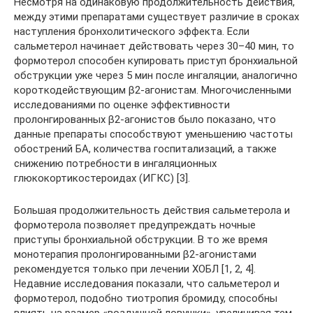
Несмотря на одинаковую продолжительность действия,
между этими препаратами существует различие в сроках
наступления бронхолитического эффекта. Если
сальметерол начинает действовать через 30–40 мин, то
формотерол способен купировать приступ бронхиальной
обструкции уже через 5 мин после ингаляции, аналогично
короткодействующим β2-агонистам. Многочисленными
исследованиями по оценке эффективности
пролонгированных β2-агонистов было показано, что
данные препараты способствуют уменьшению частоты
обострений БА, количества госпитализаций, а также
снижению потребности в ингаляционных
глюкокортикостероидах (ИГКС) [3].
Большая продолжительность действия сальметерола и
формотерола позволяет предупреждать ночные
приступы бронхиальной обструкции. В то же время
монотерапия пролонгированными β2-агонистами
рекомендуется только при лечении ХОБЛ [1, 2, 4].
Недавние исследования показали, что сальметерол и
формотерол, подобно тиотропия бромиду, способны