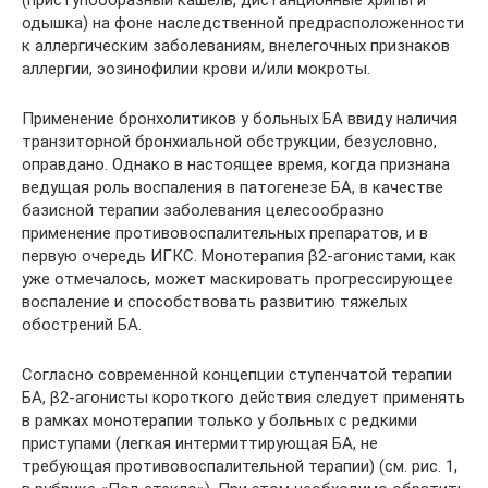
(приступообразный кашель, дистанционные хрипы и
одышка) на фоне наследственной предрасположенности
к аллергическим заболеваниям, внелегочных признаков
аллергии, эозинофилии крови и/или мокроты.
Применение бронхолитиков у больных БА ввиду наличия
транзиторной бронхиальной обструкции, безусловно,
оправдано. Однако в настоящее время, когда признана
ведущая роль воспаления в патогенезе БА, в качестве
базисной терапии заболевания целесообразно
применение противовоспалительных препаратов, и в
первую очередь ИГКС. Монотерапия β2-агонистами, как
уже отмечалось, может маскировать прогрессирующее
воспаление и способствовать развитию тяжелых
обострений БА.
Согласно современной концепции ступенчатой терапии
БА, β2-агонисты короткого действия следует применять
в рамках монотерапии только у больных с редкими
приступами (легкая интермиттирующая БА, не
требующая противовоспалительной терапии) (см. рис. 1,