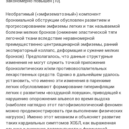
закономерно повышен [10].
Необратимый («эмфизематозный») компонент
бронхиальной обструкции обусловлен развитием и
прогрессированием эмфиземы легких и так называемой
болезни мелких бронхов (снижение эластической тяги
легочной ткани вследствие неравномерной
преимущественно центриацинарной эмфиземы, ранний
экспираторный коллапс, деформация и сужение мелких
бронхов). Предполагалось, что данные структурные
изменения не могут служить точкой приложения
бронхолитических и/или противовоспалительных
лекарственных средств. Однако в дальнейшем удалось
установить, что именно эти изменения в паренхиме
легких обусловливают формирование гиперинфляции
легких с развитием «воздушной ловушки», приводящей к
нарушению опорожнения альвеол во время выдоха
(наиболее наглядно этот патофизиологический феномен
можно продемонстрировать при выполнении физических
нагрузок). Именно этот механизм и объясняет развитие
таких кардиальных симптомов ХОБЛ, как выраженная